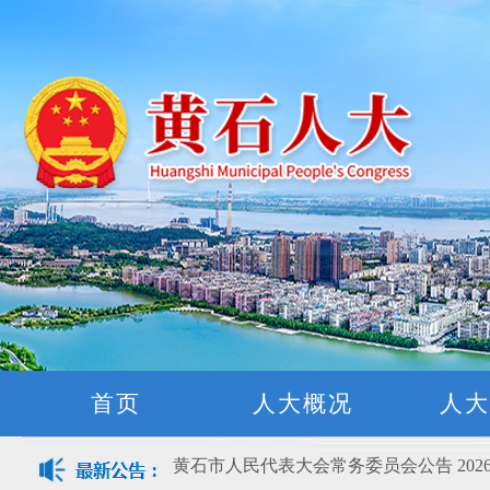
黄石市人民代表大会常务委员会公告(2026
关于征集立法工作规划（2027年—2031
关于征求《黄石市停车场建设管理条例 
公开征集“扩大内需大力提振消费”社会
首页
人大概况
人大
黄石市人民代表大会常务委员会公告 202
黄石市人民代表大会常务委员会公告 202