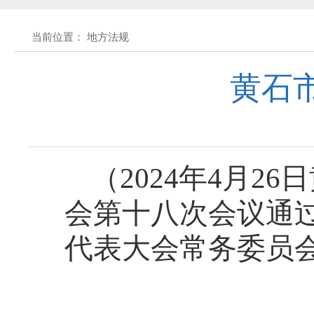
关于征求《黄石市停车场建设管理条例 
当前位置： 地方法规
公开征集“扩大内需大力提振消费”社会
黄石
黄石市人民代表大会常务委员会公告 202
黄石市人民代表大会常务委员会公告 202
（2024年4月
会第十八次会议通过
黄石市人民代表大会常务委员会公告(2026
代表大会常务委员
关于征集立法工作规划（2027年—2031
关于征求《黄石市停车场建设管理条例 