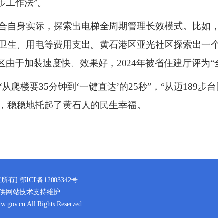
步工作法”。
合自身实际，探索出电梯全周期管理长效模式。比如
卫生、用电等费用支出。黄石港区亚光社区探索出一
区由于加装速度快、效果好，2024年被省住建厅评为“
爬楼要35分钟到‘一键直达’的25秒”，“从迈189
，稳稳地托起了黄石人的民生幸福。
权所有]
鄂ICP备12003342号
供网站技术支持维护
w.gov.cn All Rights Reserved