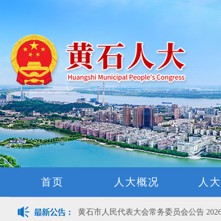
黄石市人民代表大会常务委员会公告(2026
关于征集立法工作规划（2027年—2031
关于征求《黄石市停车场建设管理条例 
公开征集“扩大内需大力提振消费”社会
首页
人大概况
人大
黄石市人民代表大会常务委员会公告 202
黄石市人民代表大会常务委员会公告 202