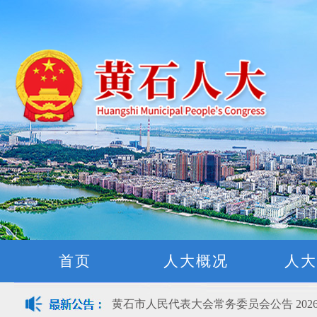
黄石市人民代表大会常务委员会公告(2026
关于征集立法工作规划（2027年—2031
关于征求《黄石市停车场建设管理条例 
公开征集“扩大内需大力提振消费”社会
首页
人大概况
人大
黄石市人民代表大会常务委员会公告 202
黄石市人民代表大会常务委员会公告 202