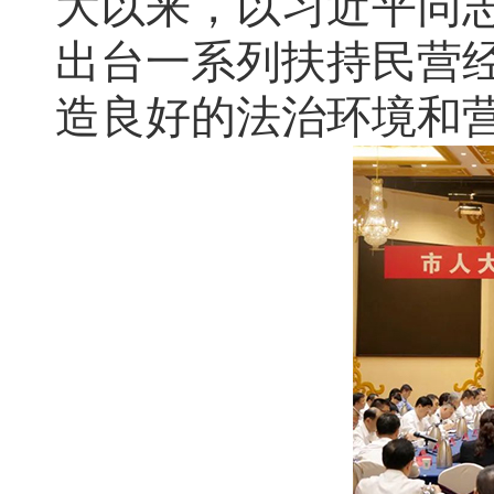
大以来，以习近平同志
公开征集“扩大内需大力提振消费”社会
出台一系列扶持民营
黄石市人民代表大会常务委员会公告 202
造良好的法治环境和
黄石市人民代表大会常务委员会公告 202