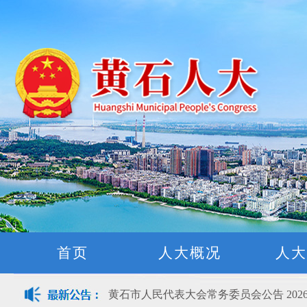
黄石市人民代表大会常务委员会公告(2026
关于征集立法工作规划（2027年—2031
关于征求《黄石市停车场建设管理条例 
公开征集“扩大内需大力提振消费”社会
首页
人大概况
人大
黄石市人民代表大会常务委员会公告 202
黄石市人民代表大会常务委员会公告 202