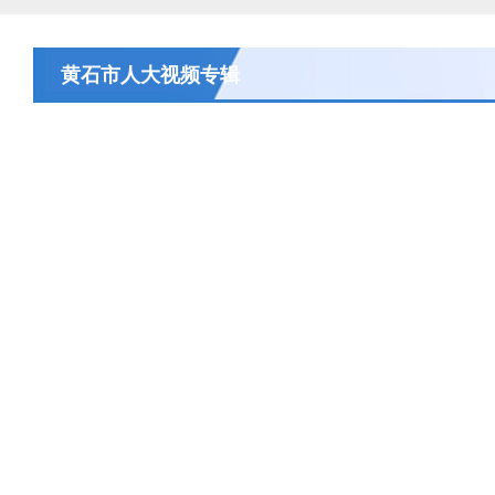
关于征求《黄石市停车场建设管理条例 
黄石市人大视频专辑
公开征集“扩大内需大力提振消费”社会
黄石市人民代表大会常务委员会公告 202
黄石市人民代表大会常务委员会公告 202
黄石市人民代表大会常务委员会公告(2026
关于征集立法工作规划（2027年—2031
关于征求《黄石市停车场建设管理条例 